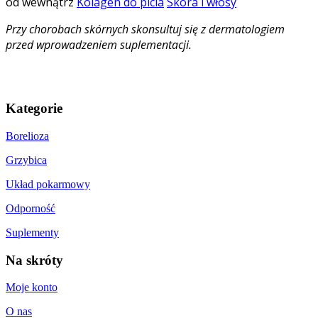
od wewnątrz
Kolagen do picia
Skóra i włosy
Przy chorobach skórnych skonsultuj się z dermatologiem
przed wprowadzeniem suplementacji.
Kategorie
Borelioza
Grzybica
Układ pokarmowy
Odporność
Suplementy
Na skróty
Moje konto
O nas