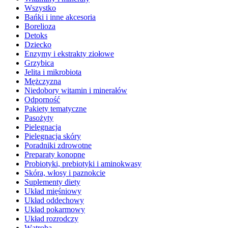
Wszystko
Bańki i inne akcesoria
Borelioza
Detoks
Dziecko
Enzymy i ekstrakty ziołowe
Grzybica
Jelita i mikrobiota
Mężczyzna
Niedobory witamin i minerałów
Odporność
Pakiety tematyczne
Pasożyty
Pielęgnacja
Pielęgnacja skóry
Poradniki zdrowotne
Preparaty konopne
Probiotyki, prebiotyki i aminokwasy
Skóra, włosy i paznokcie
Suplementy diety
Układ mięśniowy
Układ oddechowy
Układ pokarmowy
Układ rozrodczy
Wątroba