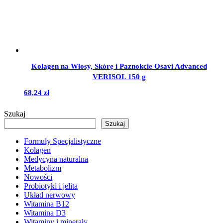
Kolagen na Włosy, Skórę i Paznokcie Osavi Advanced
VERISOL 150 g
68,24
zł
Szukaj
Szukaj
Formuły Specjalistyczne
Kolagen
Medycyna naturalna
Metabolizm
Nowości
Probiotyki i jelita
Układ nerwowy
Witamina B12
Witamina D3
Witaminy i minerały