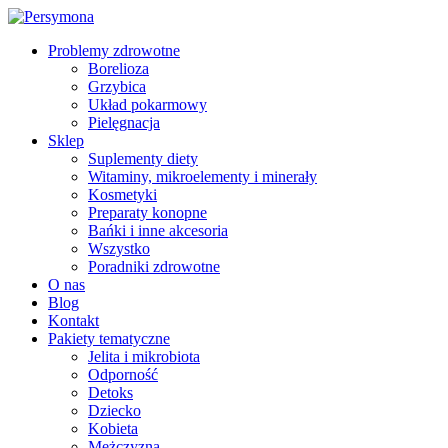
Problemy zdrowotne
Borelioza
Grzybica
Układ pokarmowy
Pielęgnacja
Sklep
Suplementy diety
Witaminy, mikroelementy i minerały
Kosmetyki
Preparaty konopne
Bańki i inne akcesoria
Wszystko
Poradniki zdrowotne
O nas
Blog
Kontakt
Pakiety tematyczne
Jelita i mikrobiota
Odporność
Detoks
Dziecko
Kobieta
Mężczyzna