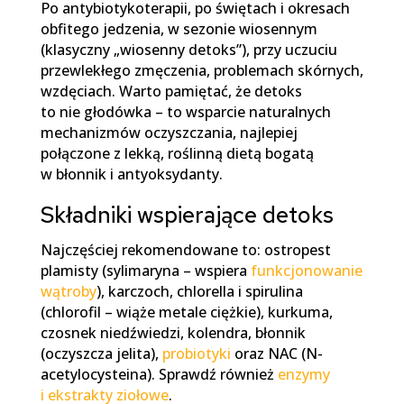
Po antybiotykoterapii, po świętach i okresach
obfitego jedzenia, w sezonie wiosennym
(klasyczny „wiosenny detoks”), przy uczuciu
przewlekłego zmęczenia, problemach skórnych,
wzdęciach. Warto pamiętać, że detoks
to nie głodówka – to wsparcie naturalnych
mechanizmów oczyszczania, najlepiej
połączone z lekką, roślinną dietą bogatą
w błonnik i antyoksydanty.
Składniki wspierające detoks
Najczęściej rekomendowane to: ostropest
plamisty (sylimaryna – wspiera
funkcjonowanie
wątroby
), karczoch, chlorella i spirulina
(chlorofil – wiąże metale ciężkie), kurkuma,
czosnek niedźwiedzi, kolendra, błonnik
(oczyszcza jelita),
probiotyki
oraz NAC (N-
acetylocysteina). Sprawdź również
enzymy
i ekstrakty ziołowe
.