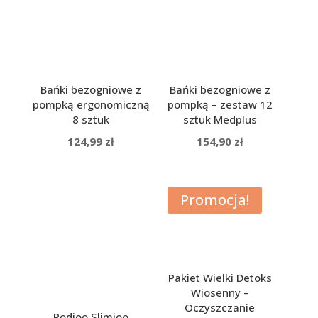
Bańki bezogniowe z
Bańki bezogniowe z
pompką ergonomiczną
pompką – zestaw 12
8 sztuk
sztuk Medplus
124,99
zł
154,90
zł
Promocja!
Pakiet Wielki Detoks
Wiosenny –
Oczyszczanie
Podioo Slimioo