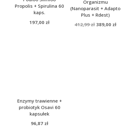
Organizmu
Propolis + Spirulina 60
(Nanoparasit + Adapto
kaps.
Plus + Rdest)
197,00
zł
Pierwotna
Aktualna
412,99
zł
389,00
zł
cena
cena
wynosiła:
wynosi:
412,99 zł.
389,00 zł.
Enzymy trawienne +
probiotyk Osavi 60
kapsułek
96,87
zł