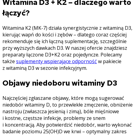
Witamina D3 + K2 – dlaczego warto
łączyć?
Witamina K2 (MK-7) działa synergistycznie z witaminą D3,
kierując wapń do kości i zębów – dlatego coraz częściej
rekomenduje się ich łączną suplementację, szczególnie
przy wyższych dawkach D3. W naszej ofercie znajdziesz
preparaty łączone D3+K2 oraz pojedyncze. Polecamy
także
suplementy wspierające odporność
w pakiecie
z witaminą D3 w sezonie infekcyjnym.
Objawy niedoboru witaminy D3
Najczęściej zgłaszane objawy, które mogą sugerować
niedobór witaminy D, to przewlekłe zmęczenie, obniżenie
nastroju (zwłaszcza jesienią i zimą), bóle mięśniowe
i kostne, częstsze infekcje, problemy ze snem
i koncentracją. Aby potwierdzić niedobór, warto wykonać
badanie poziomu 25(OH)D we krwi – optymalny zakres