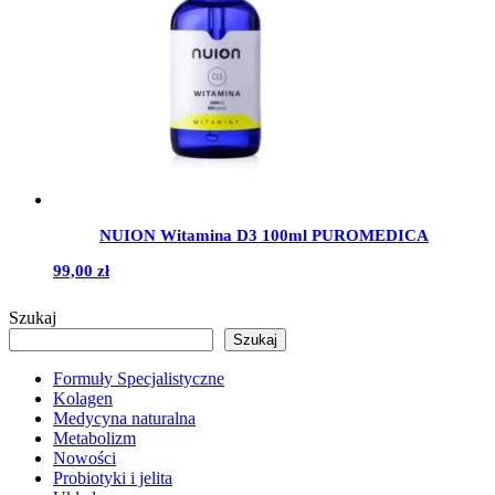
NUION Witamina D3 100ml PUROMEDICA
99,00
zł
Szukaj
Szukaj
Formuły Specjalistyczne
Kolagen
Medycyna naturalna
Metabolizm
Nowości
Probiotyki i jelita