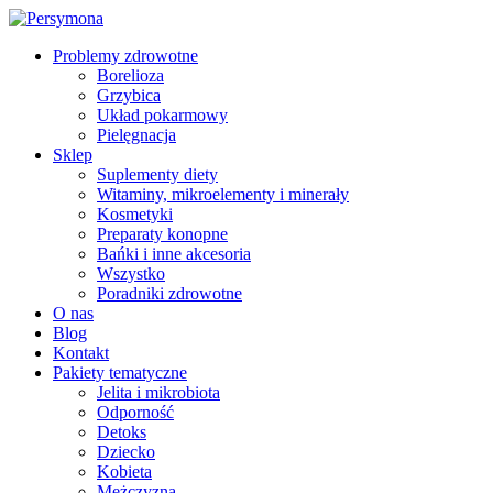
Problemy zdrowotne
Borelioza
Grzybica
Układ pokarmowy
Pielęgnacja
Sklep
Suplementy diety
Witaminy, mikroelementy i minerały
Kosmetyki
Preparaty konopne
Bańki i inne akcesoria
Wszystko
Poradniki zdrowotne
O nas
Blog
Kontakt
Pakiety tematyczne
Jelita i mikrobiota
Odporność
Detoks
Dziecko
Kobieta
Mężczyzna