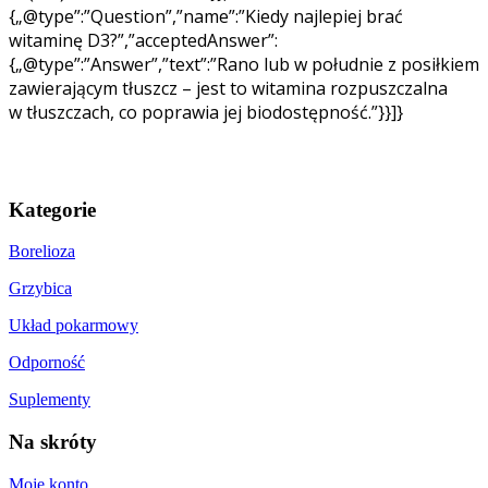
{„@type”:”Question”,”name”:”Kiedy najlepiej brać
witaminę D3?”,”acceptedAnswer”:
{„@type”:”Answer”,”text”:”Rano lub w południe z posiłkiem
zawierającym tłuszcz – jest to witamina rozpuszczalna
w tłuszczach, co poprawia jej biodostępność.”}}]}
Kategorie
Borelioza
Grzybica
Układ pokarmowy
Odporność
Suplementy
Na skróty
Moje konto