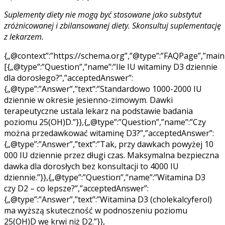
Suplementy diety nie mogą być stosowane jako substytut
zróżnicowanej i zbilansowanej diety. Skonsultuj suplementację
z lekarzem.
{„@context”:”https://schema.org”,”@type”:”FAQPage”,”mainE
[{„@type”:”Question”,”name”:”Ile IU witaminy D3 dziennie
dla dorosłego?”,”acceptedAnswer”:
{„@type”:”Answer”,”text”:”Standardowo 1000-2000 IU
dziennie w okresie jesienno-zimowym. Dawki
terapeutyczne ustala lekarz na podstawie badania
poziomu 25(OH)D.”}},{„@type”:”Question”,”name”:”Czy
można przedawkować witaminę D3?”,”acceptedAnswer”:
{„@type”:”Answer”,”text”:”Tak, przy dawkach powyżej 10
000 IU dziennie przez długi czas. Maksymalna bezpieczna
dawka dla dorosłych bez konsultacji to 4000 IU
dziennie.”}},{„@type”:”Question”,”name”:”Witamina D3
czy D2 – co lepsze?”,”acceptedAnswer”:
{„@type”:”Answer”,”text”:”Witamina D3 (cholekalcyferol)
ma wyższą skuteczność w podnoszeniu poziomu
25(OH)D we krwi niż D2.”}},