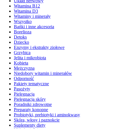
Układ nerwowy
Witamina B12
Witamina D3
Witaminy i minerały
Wszystko
Bańki i inne akcesoria
Borelioza
Detoks
Dziecko
Enzymy i ekstrakty ziołowe
Grzybica
Jelita i mikrobiota
Kobieta
Mężczyzna
Niedobory witamin i minerałów
Odporność
Pakiety tematyczne
Pasożyty
Pielęgnacja
Pielęgnacja skóry
Poradniki zdrowotne
Preparaty konopne
Probiotyki, prebiotyki i aminokwasy
Skóra, włosy i paznokcie
Suplementy diety