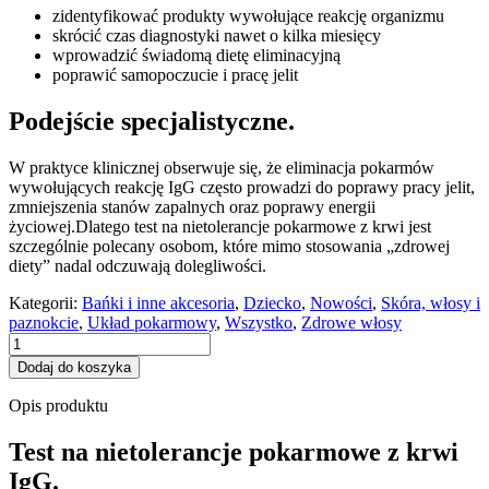
zidentyfikować produkty wywołujące reakcję organizmu
skrócić czas diagnostyki nawet o kilka miesięcy
wprowadzić świadomą dietę eliminacyjną
poprawić samopoczucie i pracę jelit
Podejście specjalistyczne.
W praktyce klinicznej obserwuje się, że eliminacja pokarmów
wywołujących reakcję IgG często prowadzi do poprawy pracy jelit,
zmniejszenia stanów zapalnych oraz poprawy energii
życiowej.Dlatego test na nietolerancje pokarmowe z krwi jest
szczególnie polecany osobom, które mimo stosowania „zdrowej
diety” nadal odczuwają dolegliwości.
Kategorii:
Bańki i inne akcesoria
,
Dziecko
,
Nowości
,
Skóra, włosy i
paznokcie
,
Układ pokarmowy
,
Wszystko
,
Zdrowe włosy
ilość
FoodDetective
Dodaj do koszyka
-
Test
Opis produktu
na
nietolerancje
Test na nietolerancje pokarmowe z krwi
pokarmowe
IgG.