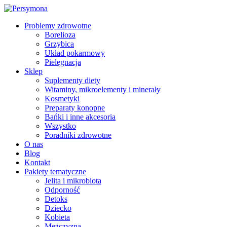
Problemy zdrowotne
Borelioza
Grzybica
Układ pokarmowy
Pielęgnacja
Sklep
Suplementy diety
Witaminy, mikroelementy i minerały
Kosmetyki
Preparaty konopne
Bańki i inne akcesoria
Wszystko
Poradniki zdrowotne
O nas
Blog
Kontakt
Pakiety tematyczne
Jelita i mikrobiota
Odporność
Detoks
Dziecko
Kobieta
Mężczyzna