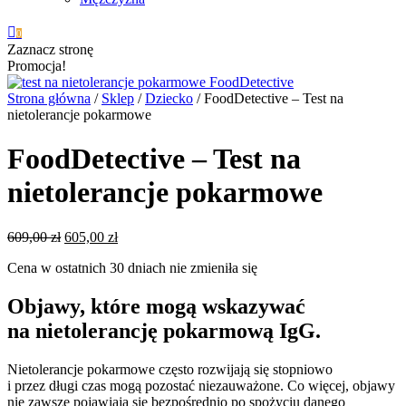

0
Zaznacz stronę
Promocja!
Strona główna
/
Sklep
/
Dziecko
/ FoodDetective – Test na
nietolerancje pokarmowe
FoodDetective – Test na
nietolerancje pokarmowe
Pierwotna
Aktualna
609,00
zł
605,00
zł
cena
cena
Cena w ostatnich 30 dniach nie zmieniła się
wynosiła:
wynosi:
609,00 zł.
605,00 zł.
Objawy, które mogą wskazywać
na nietolerancję pokarmową IgG.
Nietolerancje pokarmowe często rozwijają się stopniowo
i przez długi czas mogą pozostać niezauważone. Co więcej, objawy
nie zawsze pojawiają się bezpośrednio po spożyciu danego