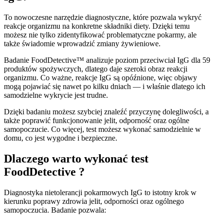
To nowoczesne narzędzie diagnostyczne, które pozwala wykryć
reakcje organizmu na konkretne składniki diety. Dzięki temu
możesz nie tylko zidentyfikować problematyczne pokarmy, ale
także świadomie wprowadzić zmiany żywieniowe.
Badanie FoodDetective™ analizuje poziom przeciwciał IgG dla 59
produktów spożywczych, dlatego daje szeroki obraz reakcji
organizmu. Co ważne, reakcje IgG są opóźnione, więc objawy
mogą pojawiać się nawet po kilku dniach — i właśnie dlatego ich
samodzielne wykrycie jest trudne.
Dzięki badaniu możesz szybciej znaleźć przyczynę dolegliwości, a
także poprawić funkcjonowanie jelit, odporność oraz ogólne
samopoczucie. Co więcej, test możesz wykonać samodzielnie w
domu, co jest wygodne i bezpieczne.
Dlaczego warto wykonać test
FoodDetective ?
Diagnostyka nietolerancji pokarmowych IgG to istotny krok w
kierunku poprawy zdrowia jelit, odporności oraz ogólnego
samopoczucia. Badanie pozwala: